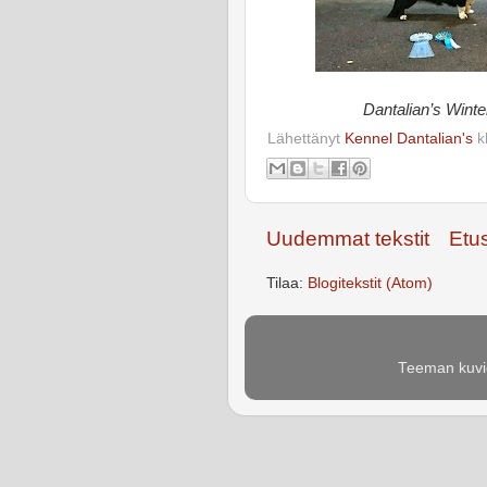
Dantalian’s Wint
Lähettänyt
Kennel Dantalian's
k
Uudemmat tekstit
Etu
Tilaa:
Blogitekstit (Atom)
Teeman kuvie