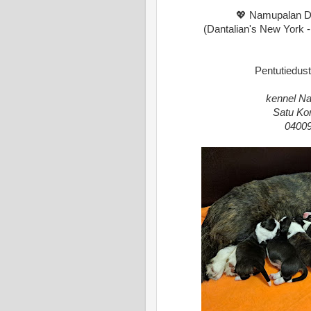
💖 Namupalan Dr
(Dantalian's New York -
Pentutiedus
kennel N
Satu Kor
0400