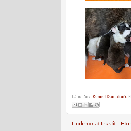
Lähettänyt
Kennel Dantalian's
k
Uudemmat tekstit
Etu