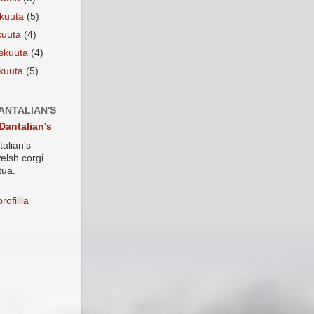
okuuta
(5)
kuuta
(4)
iskuuta
(4)
ikuuta
(5)
ANTALIAN'S
Dantalian's
alian's
elsh corgi
tua.
rofiilia