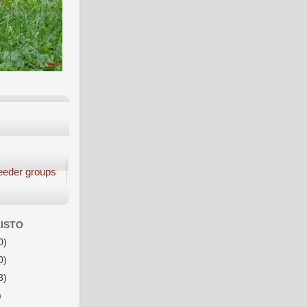
eeder groups
ISTO
0)
0)
3)
)