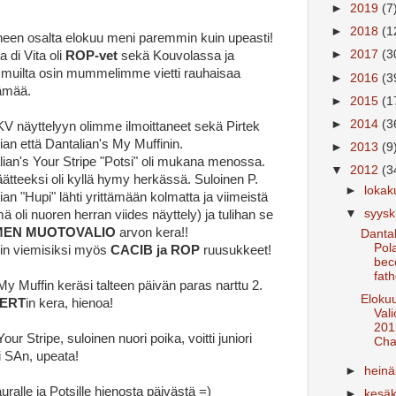
►
2019
(7
►
2018
(1
rneen osalta elokuu meni paremmin kuin upeasti!
►
2017
(3
a di Vita oli
ROP-vet
sekä Kouvolassa ja
 muilta osin mummelimme vietti rauhaisaa
►
2016
(3
lämää.
►
2015
(1
►
2014
(3
KV näyttelyyn olimme ilmoittaneet sekä Pirtek
an että Dantalian's My Muffinin.
►
2013
(9
ian's Your Stripe "Potsi" oli mukana menossa.
▼
2012
(3
ätteeksi oli kyllä hymy herkässä. Suloinen P.
►
loka
an "Hupi" lähti yrittämään kolmatta ja viimeistä
▼
syys
mä oli nuoren herran viides näyttely) ja tulihan se
EN MUOTOVALIO
arvon kera!!
Dantal
Pola
iin viemisiksi myös
CACIB ja ROP
ruusukkeet!
bec
fath
My Muffin keräsi talteen päivän paras narttu 2.
Elokuu
SERT
in kera, hienoa!
Vali
201
our Stripe, suloinen nuori poika, voitti juniori
Cha
i SAn, upeata!
►
hein
uralle ja Potsille hienosta päivästä =)
►
kesä