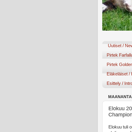
Uutiset / N
Pirtek Farfall
Pirtek Golden
Eläkeläiset /
Esittely / Int
MAANANTAI
Elokuu 20
Champion
Elokuu tuli 