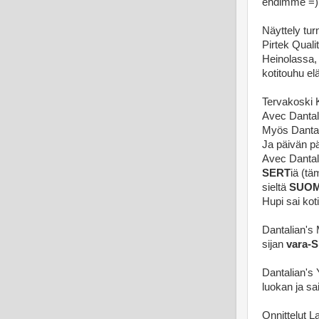
ehdimme =)
Näyttely tu
Pirtek Qualit
Heinolassa,
kotitouhu e
Tervakoski 
Avec Dantali
Myös Dantal
Ja päivän pä
Avec Dantali
SERT
iä (tä
sieltä
SUOM
Hupi sai kot
Dantalian's 
sijan
vara-
Dantalian's Y
luokan ja sa
Onnittelut La