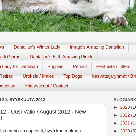
ews
Dantalian's Winter Lady
Imago's Amazing Dantalian
a di Giorno
Dantalian's Fifth Amazing Pirtek
 Lady for Dantalian
Puppies
Pennut
Pentueita / Litters
 Retired
Uroksia / Males
Top Dogs
Kasvattajaryhmät / Br
roduction
Yhteystiedot / Contact
 24. SYYSKUUTA 2012
BLOGIARK
►
2023
(1
12 - Uusi Valio / August 2012 - New
►
2022
(1
!
►
2021
(1
oli ja meni niin nopeasti, hyvä kun mukaan
►
2020
(3