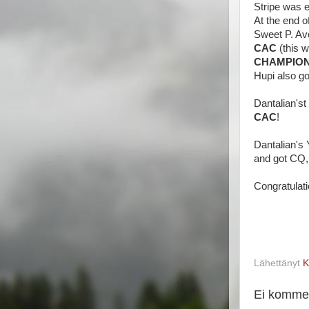
Stripe was e
At the end o
Sweet P. Ave
CAC
(this w
CHAMPIO
Hupi also go
Dantalian'st
CAC
!
Dantalian's 
and got CQ, 
Congratulati
Lähettänyt
K
Ei kommen