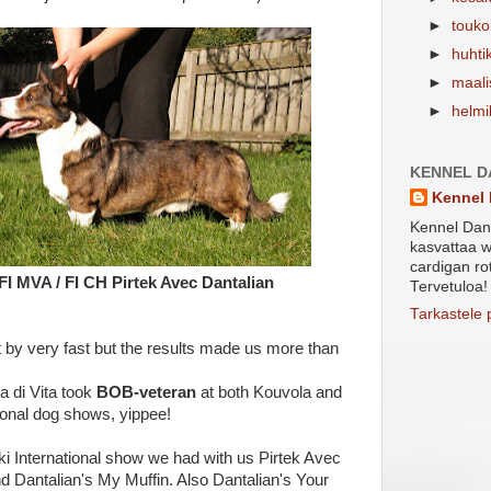
►
touk
►
huhti
►
maal
►
helm
KENNEL D
Kennel 
Kennel Dant
kasvattaa w
cardigan ro
FI MVA / FI CH Pirtek Avec Dantalian
Tervetuloa!
Tarkastele p
 by very fast but the results made us more than
ta di Vita took
BOB-veteran
at both Kouvola and
ional dog shows, yippee!
i International show we had with us Pirtek Avec
d Dantalian's My Muffin. Also Dantalian's Your