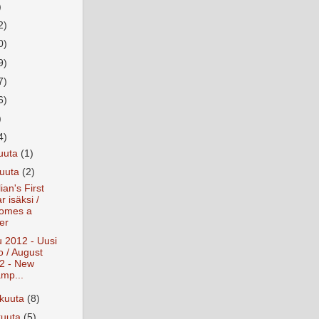
)
2)
0)
9)
7)
6)
)
4)
kuuta
(1)
kuuta
(2)
ian's First
r isäksi /
omes a
er
 2012 - Uusi
o / August
2 - New
mp...
äkuuta
(8)
kuuta
(5)