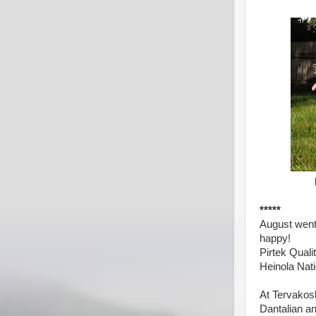
*****
August went
happy!
Pirtek Quali
Heinola Nat
At Tervakosk
Dantalian an