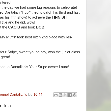
ntered.
f the day we had some big reasons to celebrate!
c Dantalian "Hupi" tried to catch his third and last
as his fifth show) to achieve the
FINNISH
N
title and he did, wow!
t the
CACIB
and took
BOB
.
 My Muffin took best bitch 2nd place with
res-
Your Stripe, sweet young boy, won the junior class
great!
ons to Dantalian's Your Stripe owner Laura!
ennel Dantalian's
klo
10.44
tteja: