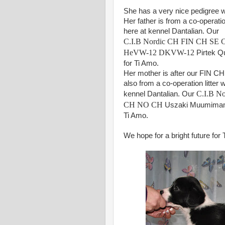
She has a very nice pedigree w
Her father is from a co-operatio
here at kennel Dantalian. Our
C.I.B Nordic CH FIN CH S
HeVW-12 DKVW-12
Pirtek Qu
for Ti Amo.
Her mother is after our FIN CH
also from a co-operation litter 
C.I.B N
kennel Dantalian. Our
CH NO CH
Uszaki Muumimamm
Ti Amo.
We hope for a bright future for