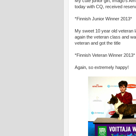
My cute junior girl, Imago's A
today with CQ, received reserv
*Finnish Junior Winner 2013*
My sweet 10 year old veteran l
again the veteran class and w
veteran and got the title
*Finnish Veteran Winner 2013
Again, so extremely happy!