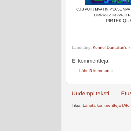
C.I.B POHJ MVA FIN MVA SE MV
DKWW-12 HeVW-13 PM
PIRTEK QUA
Lähettänyt
Kennel Dantalian's
k
Ei kommentteja:
Lähetä kommentti
Uudempi teksti
Etu
Tilaa:
Lähetä kommentteja (Ato