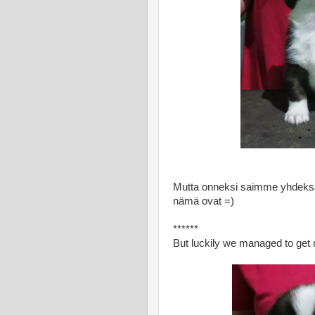
Mutta onneksi saimme yhdeksä
nämä ovat =)
******
But luckily we managed to get n