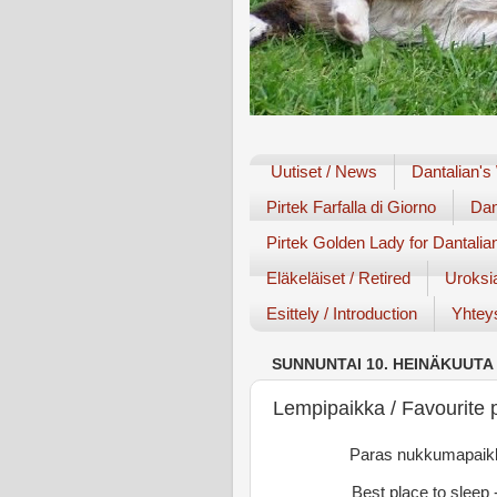
Uutiset / News
Dantalian's
Pirtek Farfalla di Giorno
Dan
Pirtek Golden Lady for Dantalia
Eläkeläiset / Retired
Uroksi
Esittely / Introduction
Yhteys
SUNNUNTAI 10. HEINÄKUUTA 
Lempipaikka / Favourite p
Paras nukkumapaikka
Best place to sleep 