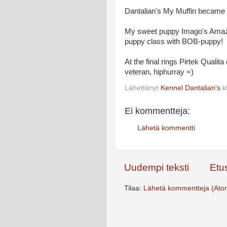
Dantalian's My Muffin became
My sweet puppy Imago's Amaz
puppy class with BOB-puppy!
At the final rings Pirtek Qualit
veteran, hiphurray =)
Lähettänyt
Kennel Dantalian's
k
Ei kommentteja:
Lähetä kommentti
Uudempi teksti
Etu
Tilaa:
Lähetä kommentteja (Ato