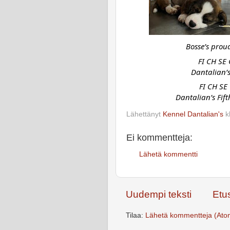
Bosse’s prou
FI CH SE
Dantalian’
FI CH SE
Dantalian’s Fif
Lähettänyt
Kennel Dantalian's
k
Ei kommentteja:
Lähetä kommentti
Uudempi teksti
Etu
Tilaa:
Lähetä kommentteja (Ato